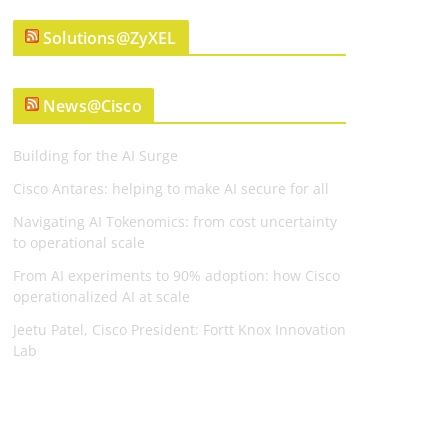
Solutions@ZyXEL
News@Cisco
Building for the AI Surge
Cisco Antares: helping to make AI secure for all
Navigating AI Tokenomics: from cost uncertainty
to operational scale
From AI experiments to 90% adoption: how Cisco
operationalized AI at scale
Jeetu Patel, Cisco President: Fortt Knox Innovation
Lab